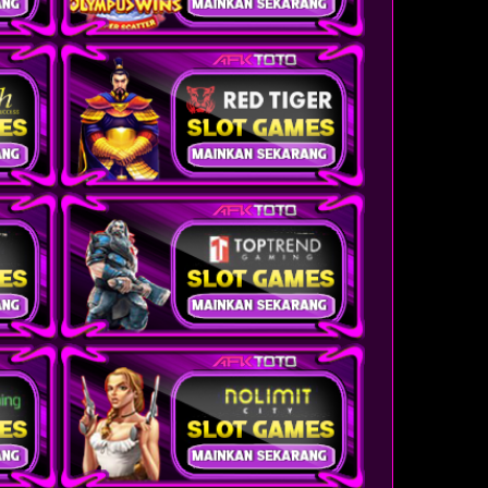
asamuka
2D
48 (46-00-79-
50)
atot Kaca
2D
57 (74-08-47-
58)
2D
58 (67-07-94-
57)
 Api - Abilawa
2D
67 (58-38-23-
88)
2D
71 (72-43-45-
93)
2D
80 (73-49-48-
99)
2D
81 (76-44-49-
94)
2D
83 (59-36-26-
86)