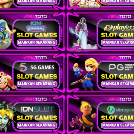
Si Ceroboh - Landak - Main Catur - Garuk - Gedung Bioskop - D
Anak Sakti - Ulat Sutera - Layang-Layang - Sepatu - Ranjang - G
Penari - Cumi-Cumi - Main Kelereng - Rumah - Sekolahan - Selir
Penjual Daging - Burung Onta - Engrang,Egrang - Sendok - Korek
Pemburu - Macan Tutul - Lempar Karet - Sumur - Baju - Pandu
Kepala Desa - Bajing - Apollo,Apolo - Potlot - Ceret - Semar
Penipu - Kancil - Damdaman - Hidung - Cangkir - Aswatama
Ibu Suri - Ikan Layur - Dadu - Kumis - Pipa - Dewi Kunti