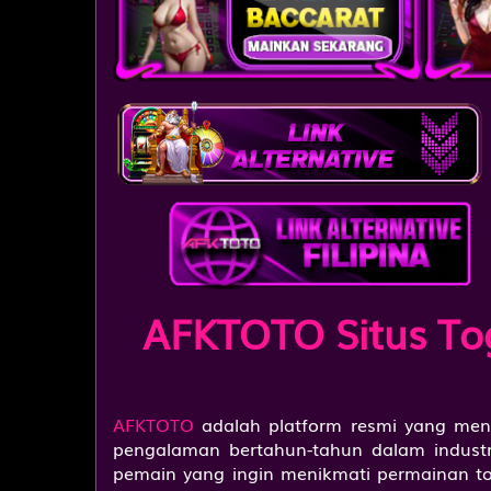
43
44
45
46
47
48
AFKTOTO Situs Tog
49
50
51
AFKTOTO
adalah platform resmi yang meny
52
pengalaman bertahun-tahun dalam indus
pemain yang ingin menikmati permainan t
53