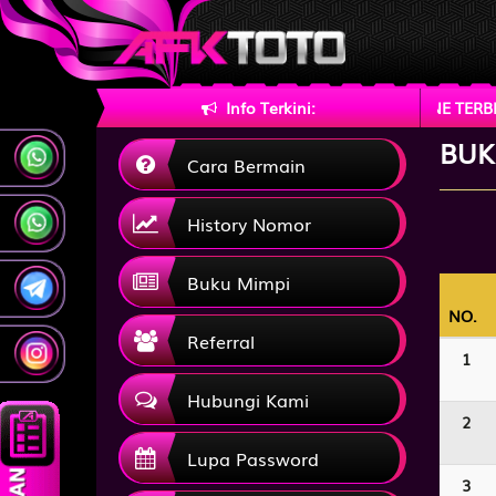
G DI AFKTOTO SITUS AGEN TOGEL ONLINE TERBESAR DAN TERP
Info Terkini:
BUK
Cara Bermain
History Nomor
Buku Mimpi
NO.
NO.
Referral
1
Hubungi Kami
2
Lupa Password
3