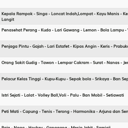
Kepala Rampok - Singa - Loncat Indah,Lompat - Kayu Manis - Ker
Langit
Penasehat Perang - Kuda - Lari Gawang - Lemon - Bola Lampu -
Penjaga Pintu - Gajah - Lari Estafet - Kipas Angin - Keris - Prabu
Orang Sakit Gudig - Tawon - Lempar Cakram - Surat - Nanas - 
Pelacur Kelas Tinggi - Kupu-Kupu - Sepak bola - Srikaya - Ban S
Istri Sejati - Lalat - Volley Ball,Voli - Palu - Ban Mobil - Setiawati
Peti Mati - Capung - Tenis - Terong - Harmonika - Arjuna dan S
Raja - Naga - Hockey - Ganggang - Mesin Jahit - Samiaji