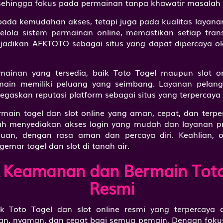
 sehingga fokus pada permainan tanpa khawatir masalah
Ambil Air
da kemudahan akses, tetapi juga pada kualitas layanan y
lola sistem permainan online, memastikan setiap transa
Ambil Daun
menjadikan AFKTOTO sebagai situs yang dapat diperca
Anak Kambing Menyusu
Anak Kunci
rmainan yang tersedia, baik Toto Togel maupun slot on
main memiliki peluang yang seimbang. Layanan pelan
Anak Naik Sepeda
gaskan reputasi platform sebagai situs yang terpercay
Angkat Barang
ain togel dan slot online yang aman, cepat, dan terper
alah menyediakan akses login yang mudah dan layanan p
Weker
an, dengan rasa aman dan percaya diri. Keahlian, ot
Wat Siam
mar togel dan slot di tanah air.
Wanita Pulang
Keamanan dan Bermain Toto T
Ubi
Resmi
Tusuk Gigi
Toto Togel dan slot online resmi yang terpercaya di
Tupai
, nyaman, dan cepat bagi semua pemain. Dengan fokus