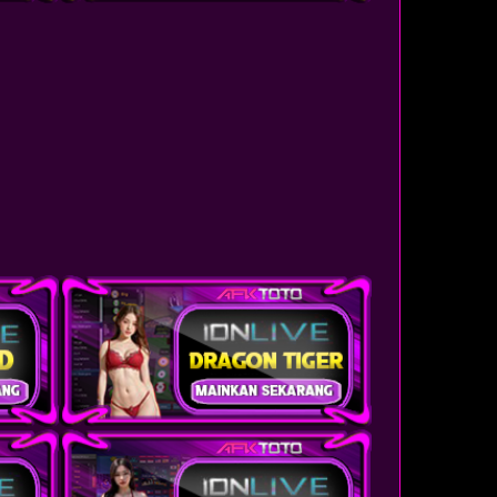
2D
84 (86-23-39-
73)
akenaka
2D
85 (75-25-42-
52)
dipati
2D
86 (84-33-37-
83)
2D
87 (88-09-33-
59)
2D
91 (99-06-66-
56)
arung - Siti Sundari
2D
92 (95-47-62-
97)
2D
95 (92-01-65-
51)
2D
96 (98-14-63-
64)