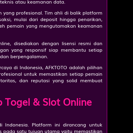
 teknis atau keamanan data.
3D
290
ang profesional. Tim ahli di balik platform
ksi, mulai dari deposit hingga penarikan,
3D
303
ya oleh pemain yang mengutamakan keamanan
3D
926
3D
652
line, disediakan dengan lisensi resmi dan
ggan yang responsif siap membantu setiap
3D
145
a dan berpengalaman.
3D
217
caya di Indonesia, AFKTOTO adalah pilihan
rofesional untuk memastikan setiap pemain
3D
842
oritas, dan reputasi yang solid membuat
3D
138
3D
209
ogel & Slot Online
3D
368
3D
794
 Indonesia. Platform ini dirancang untuk
3D
639
 pada satu tujuan utama yaitu memastikan