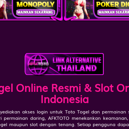
Raksasa - Tokek - Kali Brantas - Sirsak - Lemari Es - Prahasta
Hidung Belang - Burung Jalak - Bayi - Kodak - Meja - Arjuna
Udang ketam
Langit
Tanah
Gula
el Online Resmi & Slot On
Obat
Indonesia
Ahli Nujum
Air Gripe
ediakan akses login untuk Toto Togel dan permainan sl
Air Panas
tri permainan daring, AFKTOTO menekankan keamanan,
ogel maupun slot dengan tenang. Setiap pengguna dap
Alat Tulis Cina