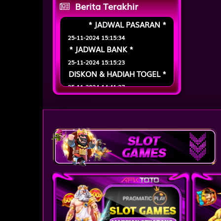
19
Berita Terakhir
* JADWAL PASARAN *
20
25-11-2024 15:15:34
* JADWAL BANK *
21
25-11-2024 15:15:23
* DISKON & HADIAH TOGEL *
25-11-2024 14:41:37
22
23
24
25
26