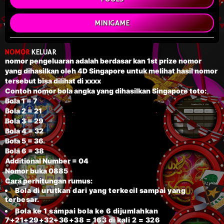
MINIGAME
NOMOR
KELUAR
nomor pengeluaran adalah berdasar kan 1st prize nomor
yang dihasilkan oleh 4D Singapore untuk melihat hasil nomor
tersebut bisa dilihat di xxxx
Contoh nomor bola angka yang dihasilkan Singapore toto:
Bola 1 = 7
Bola 2 = 21
Bola 3 = 29
Bola 4 = 32
Bola 5 = 36
Bola 6 = 38
Additional Number = 04
Nomor buka
0885
Cara perhitungan rumus:
Bola di urutkan dari yang terkecil sampai yang
terbesar.
Bola ke 1 sampai bola ke 6 dijumlahkan
7+21+29+32+36+38 = 163 di kali 2 = 326